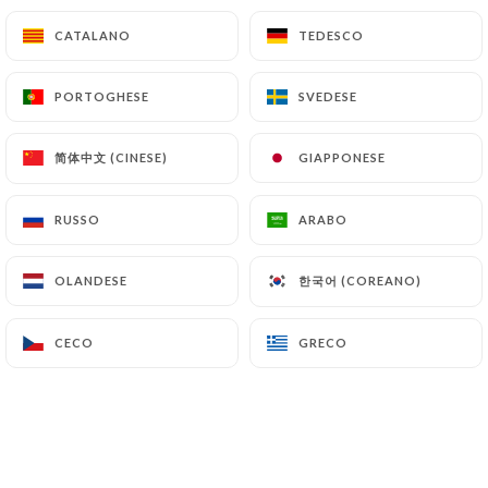
bouche juteuse, tanins fins et croquants. La finale
est pure et dynamique, d'une grande longueur. LE
CATALANO
CATALANO
TEDESCO
TEDESCO
vin du vigneron que je voudrais faire goûter à tout
le monde !
PORTOGHESE
PORTOGHESE
SVEDESE
SVEDESE
44.00€
简体中文 (CINESE)
简体中文 (CINESE)
GIAPPONESE
GIAPPONESE
Bugey, Grésivaudan & Savoie -Etraire de la
Dhuy, 2023, Domaine Finot, Côteaux du
Grésivaudan - 75cl
RUSSO
RUSSO
ARABO
ARABO
Cépage rare ! Equilibre entre la structure tannique
et la fraicheur.
한국어 (COREANO)
한국어 (COREANO)
OLANDESE
OLANDESE
40.00€
CECO
CECO
GRECO
GRECO
Bugey, Grésivaudan & Savoie - Tracteur rouge
2023, Domaine Finot - 75cl
Persan, pinot, gamay merlot. Belle tension, cerise,
prune rouge, touche balsamique
37.00€