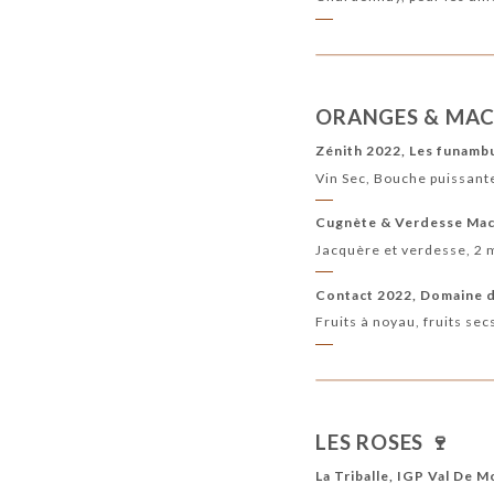
ORANGES & MAC
Zénith 2022, Les funambu
Vin Sec, Bouche puissante
Cugnète & Verdesse Macé
Jacquère et verdesse, 2 m
Contact 2022, Domaine du
Fruits à noyau, fruits sec
LES ROSES 🍷
La Triballe, IGP Val De M