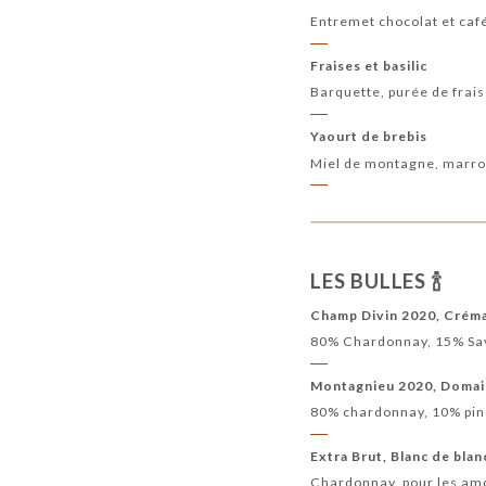
Entremet chocolat et café,
Fraises et basilic
Barquette, purée de fraise
Yaourt de brebis
Miel de montagne, marron
LES BULLES 🍾
Champ Divin 2020, Créma
80% Chardonnay, 15% Sava
Montagnieu 2020, Domai
80% chardonnay, 10% pino
Extra Brut, Blanc de bla
Chardonnay, pour les amo