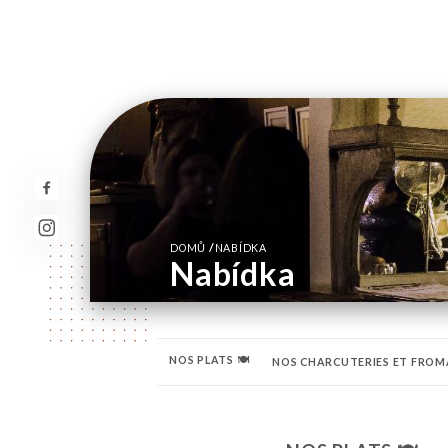
/
DOMŮ
NABÍDKA
Nabídka
NOS PLATS 🍽️
NOS CHARCUTERIES ET FROMA
LES ROSES 🍷
LES MOELLEUX 🥂
ROUGES 