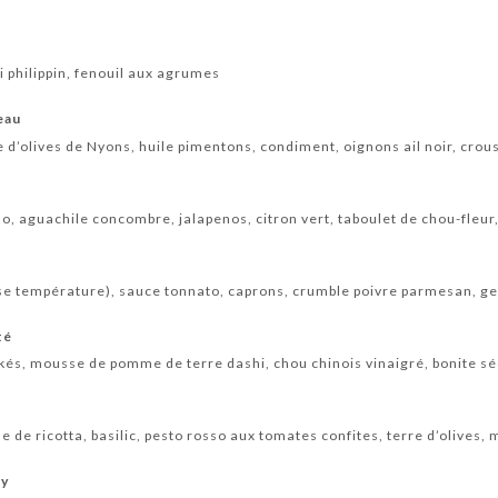
i philippin, fenouil aux agrumes
eau
 d’olives de Nyons, huile pimentons, condiment, oignons ail noir, crou
o, aguachile concombre, jalapenos, citron vert, taboulet de chou-fleu
se température), sauce tonnato, caprons, crumble poivre parmesan, gel
té
kés, mousse de pomme de terre dashi, chou chinois vinaigré, bonite s
de ricotta, basilic, pesto rosso aux tomates confites, terre d’olives
ry