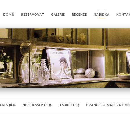
DOMŮ
REZERVOVAT
GALERIE
RECENZE
NABÍDKA
KONTA
GES 🥓🧀
NOS DESSERTS 🧁
LES BULLES 🍾
ORANGES & MACERATIONS

LES BLANCS 🍷
APERITIFS/DIGESTIFS 🍹
BOISSONS 🥤