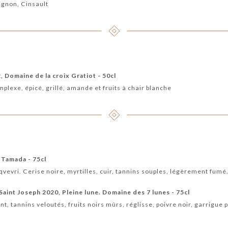
ignon, Cinsault

 Domaine de la croix Gratiot - 50cl
mplexe, épicé, grillé, amande et fruits à chair blanche
 Tamada - 75cl
vevri. Cerise noire, myrtilles, cuir, tannins souples, légèrement fum
Saint Joseph 2020, Pleine lune. Domaine des 7 lunes - 75cl
ant, tannins veloutés, fruits noirs mûrs, réglisse, poivre noir, garrigue