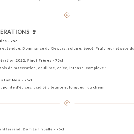
ERATIONS 🍷
les - 75cl
 et tendue. Dominance du Gewurz, solaire, épicé. Fraîcheur et peps du 
ration 2022. Finot Frères - 75cl
ois de macération, équilibré, épicé, intense, complexe !
 fief Noir - 75cl
s, pointe d’épices, acidité vibrante et longueur du chenin
ontferrand, Dom La Triballe - 75cl