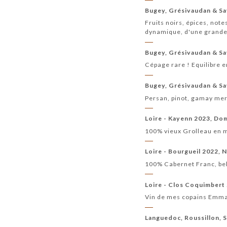
Bugey, Grésivaudan & Sa
Fruits noirs, épices, not
dynamique, d'une grande l
Bugey, Grésivaudan & Sav
Cépage rare ! Equilibre en
Bugey, Grésivaudan & Sav
Persan, pinot, gamay mer
Loire - Kayenn 2023, Dom
100% vieux Grolleau en m
Loire - Bourgueil 2022, N
100% Cabernet Franc, bell
Loire - Clos Coquimbert
Vin de mes copains Emmanu
Languedoc, Roussillon, Su