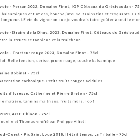
voie - Persan 2022, Domaine Finot, IGP Côteaux du Grésivaudan - 75
es balsamiques et fumées, bouche juteuse, tanins fins et croquants. La f
ongueur. LE vin du vigneron que je voudrais faire goûter à tout le mo
oie -Etraire de la Dhuy, 2023, Domaine Finot, Côteaux du Grésivauda
tre la structure tannique et la fraicheur.
oie - Tracteur rouge 2023, Domaine Finot - 75cl
lot. Belle tension, cerise, prune rouge, touche balsamique
aine Bobinet - 75cl
acération carbonique. Petits fruits rouges acidulés.
uits d’Ivresse, Catherine et Pierre Breton - 75cl
e matière, tannins maitrisés, fruits mûrs. Top !
 2020, AOC Chinon - 75cl
elle et Thomas vinifié par Philippe Alliet !
d-Ouest - Pic Saint Loup 2018, Il était temps, La Triballe - 75cl