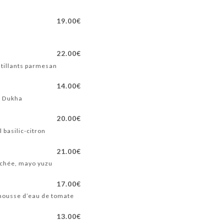
19.00€
22.00€
stillants parmesan
14.00€
r, Dukha
20.00€
 basilic-citron
21.00€
échée, mayo yuzu
17.00€
, mousse d’eau de tomate
13.00€