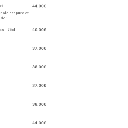
44.00€
cl
inale est pure et
nde !
40.00€
n - 75cl
37.00€
38.00€
37.00€
38.00€
44.00€