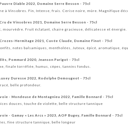
 Pauvre Diable 2022, Domaine Serre Besson - 75cl
he à Vinsobres. Fin, Intense, frais. Cerise noire, mûre. Magnifique d
 Cru de Vinsobres 2021, Domaine Serre Besson - 75cl
, mourvèdre. Fruit éclatant, chaire gracieuse, délicatesse et énergie.
 Crozes-Hermitage 2021, Cuvée Claude, Domaine Finot - 75cl
confits, notes balsamiques, mentholées, Juteux, épicé, aromatique, équi
dits, Pommard 2020, Jeanson Parigot - 75cl
xe, finale torréfiée, humus, cèpes, tannins fondus.
 Auxey Duresse 2022, Rodolphe Demougeot - 75cl
, racé, belle profondeur.
voie - Mondeuse de Montagnieu 2022, Famille Bonnard - 75cl
pices douces, touche de violette, belle structure tannique
oie - Gamay « Les Arcs » 2023, AOP Bugey, Famille Bonnard - 75cl
ées, fine structure tannique, belle longeur