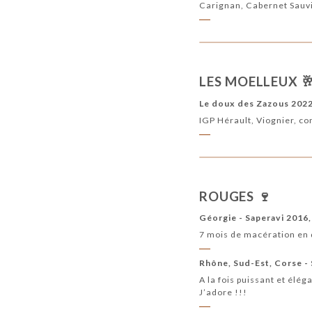
Carignan, Cabernet Sauv
LES MOELLEUX 
Le doux des Zazous 2022,
IGP Hérault, Viognier, co
ROUGES 🍷
Géorgie - Saperavi 2016,
7 mois de macération en q
Rhône, Sud-Est, Corse - 
A la fois puissant et élég
J’adore !!!