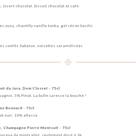
 insert chocolat, biscuit chocolat et café
s yuzu, chantilly vanille tonka, gel citron basilic
s confits Sabaton, noisettes caramélisées
nt du Jura, Dom Closset - 75cl
gnin, 5% Pinot. La bulle caresse la bouche !
ne Bonnard - 75cl
t noir, 10% altesse
nc, Champagne Pierre Montcuit - 75cl
ureux de minéralité, seulement dosé à 3g.