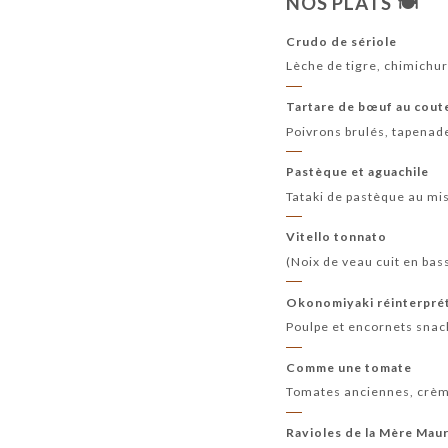
NOS PLATS 🍽️
Crudo de sériole
Lèche de tigre, chimichur
Tartare de bœuf au cout
Poivrons brulés, tapenade
Pastèque et aguachile
Tataki de pastèque au mis
Vitello tonnato
(Noix de veau cuit en bas
Okonomiyaki réinterpré
Poulpe et encornets snac
Comme une tomate
Tomates anciennes, crème 
Ravioles de la Mère Mau