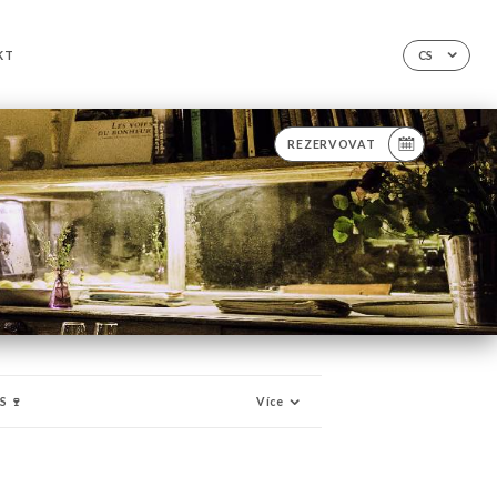
KT
CS
REZERVOVAT
 🍷
Více