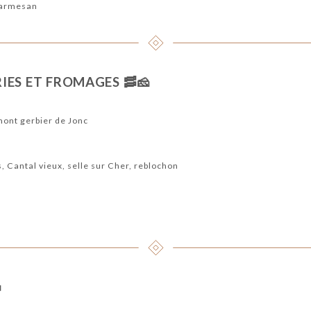
parmesan
ES ET FROMAGES 🥓🧀
mont gerbier de Jonc
s, Cantal vieux, selle sur Cher, reblochon
