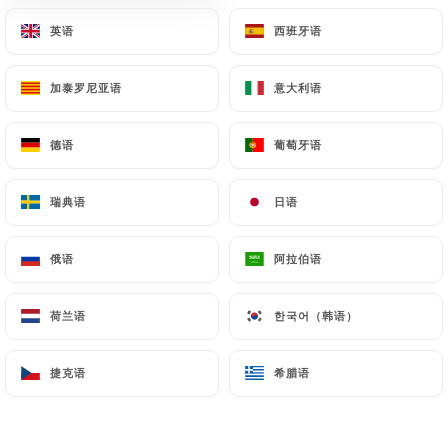
英语
英语
西班牙语
西班牙语
菜单
ZH
加泰罗尼亚语
加泰罗尼亚语
意大利语
意大利语
德语
德语
葡萄牙语
葡萄牙语
瑞典语
瑞典语
日语
日语
/
图库
主页
图库
俄语
俄语
阿拉伯语
阿拉伯语
荷兰语
荷兰语
한국어（韩语）
한국어（韩语）
捷克语
捷克语
希腊语
希腊语