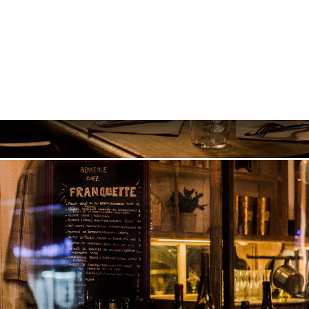
库
价
单
系