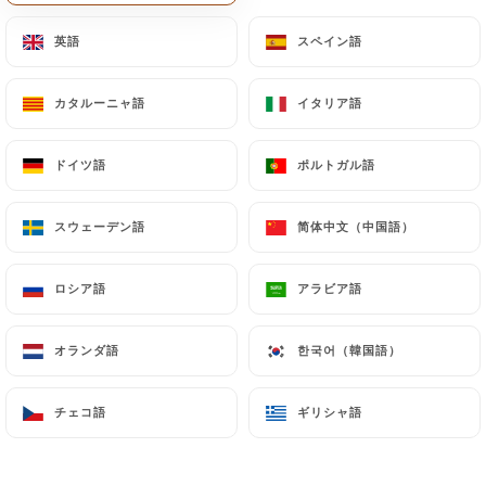
メニュー
JA
英語
英語
スペイン語
スペイン語
カタルーニャ語
カタルーニャ語
イタリア語
イタリア語
ドイツ語
ドイツ語
ポルトガル語
ポルトガル語
スウェーデン語
スウェーデン語
简体中文（中国語）
简体中文（中国語）
/
ギャラリー
ホーム
ギャラリー
ロシア語
ロシア語
アラビア語
アラビア語
オランダ語
オランダ語
한국어（韓国語）
한국어（韓国語）
チェコ語
チェコ語
ギリシャ語
ギリシャ語