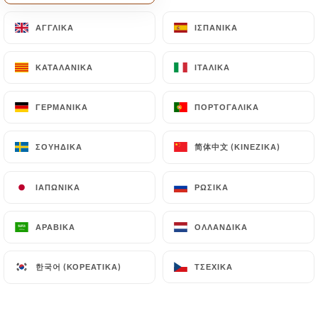
EL
ΜΕΝΟΎ
ΑΓΓΛΙΚΆ
ΑΓΓΛΙΚΆ
ΙΣΠΑΝΙΚΆ
ΙΣΠΑΝΙΚΆ
ΚΑΤΑΛΑΝΙΚΆ
ΚΑΤΑΛΑΝΙΚΆ
ΙΤΑΛΙΚΆ
ΙΤΑΛΙΚΆ
ΓΕΡΜΑΝΙΚΆ
ΓΕΡΜΑΝΙΚΆ
ΠΟΡΤΟΓΑΛΙΚΆ
ΠΟΡΤΟΓΑΛΙΚΆ
简体中文 (ΚΙΝΈΖΙΚΑ)
简体中文 (ΚΙΝΈΖΙΚΑ)
ΣΟΥΗΔΙΚΆ
ΣΟΥΗΔΙΚΆ
/
Φωτογραφίες
ΑΡΧΙΚΉ
ΦΩΤΟΓΡΑΦΊΕΣ
ΙΑΠΩΝΙΚΆ
ΙΑΠΩΝΙΚΆ
ΡΩΣΙΚΆ
ΡΩΣΙΚΆ
ΑΡΑΒΙΚΆ
ΑΡΑΒΙΚΆ
ΟΛΛΑΝΔΙΚΆ
ΟΛΛΑΝΔΙΚΆ
한국어 (ΚΟΡΕΆΤΙΚΑ)
한국어 (ΚΟΡΕΆΤΙΚΑ)
ΤΣΈΧΙΚΑ
ΤΣΈΧΙΚΑ