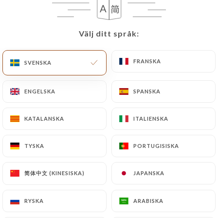
Välj ditt språk:
Välj ditt språk:
Charlotte B. bedömd
C
5/5
FRANSKA
FRANSKA
SVENSKA
SVENSKA
02/07/2026
•
07:32
ENGELSKA
ENGELSKA
SPANSKA
SPANSKA
Marie P. bedömd
M
5/5
Super accueil, super cadre et excellente
KATALANSKA
KATALANSKA
ITALIENSKA
ITALIENSKA
nourriture
TYSKA
TYSKA
PORTUGISISKA
PORTUGISISKA
27/06/2026
•
07:33
简体中文 (KINESISKA)
简体中文 (KINESISKA)
JAPANSKA
JAPANSKA
Nadine F. bedömd
N
4/5
RYSKA
RYSKA
ARABISKA
ARABISKA
Très bel accueil, menus à partager très
bons mais le restaurant n'est ni climatisé,