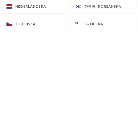
한국어 (KOREANSKA)
한국어 (KOREANSKA)
NEDERLÄNDSKA
NEDERLÄNDSKA
ni ventilé et nous y avons mangé en pleine
canicule
TJECKISKA
TJECKISKA
GREKISKA
GREKISKA
25/06/2026
•
03:02
Yann B. bedömd
Y
5/5
Voici le commentaire que j'ai rédigé il y a
bientôt deux ans : "Excellent !! Philippe en
salle est d’une gentillesse inouïe, la cuisine
est merveilleuse et le cadre est charmant.
Ça fait plaisir de trouver une si bonne
adresse dans Paris." - RIEN À CHANGER,
c'est une super adresse, ne changez rien
Philippe :)
23/06/2026
•
07:28